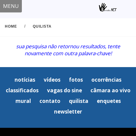
MENU
/
HOME
QUILISTA
sua pesquisa não retornou resultados, tente
novamente com outra palavra-chave!
notícias
vídeos
fotos
ocorrências
classificados
vagas do sine
câmara ao vivo
mural
contato
quilista
enquetes
newsletter