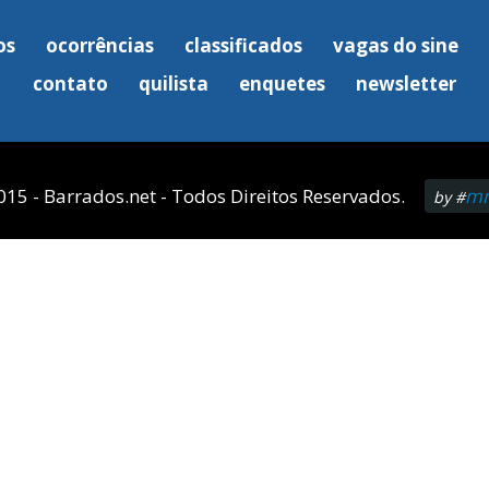
os
ocorrências
classificados
vagas do sine
contato
quilista
enquetes
newsletter
015 - Barrados.net - Todos Direitos Reservados.
mn
by #