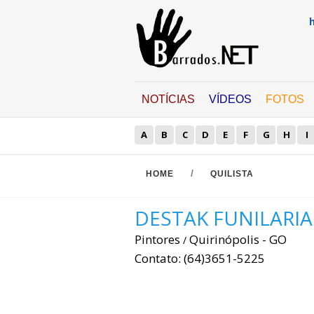
NOTÍCIAS
VÍDEOS
FOTOS
A
B
C
D
E
F
G
H
I
/
HOME
QUILISTA
DESTAK FUNILARIA
Pintores
Quirinópolis - GO
/
Contato: (64)3651-5225