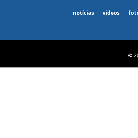
notícias
vídeos
fot
© 2