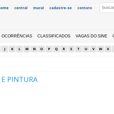
home
central
mural
cadastre-se
contato
OCORRÊNCIAS
CLASSIFICADOS
VAGAS DO SINE
J
K
L
M
N
O
P
Q
R
S
T
U
V
W
X
 E PINTURA