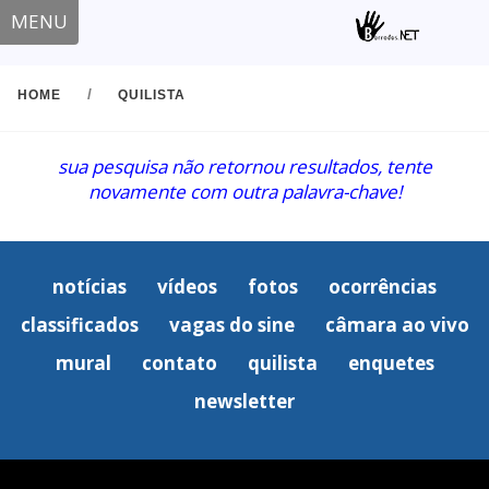
MENU
/
HOME
QUILISTA
sua pesquisa não retornou resultados, tente
novamente com outra palavra-chave!
notícias
vídeos
fotos
ocorrências
classificados
vagas do sine
câmara ao vivo
mural
contato
quilista
enquetes
newsletter