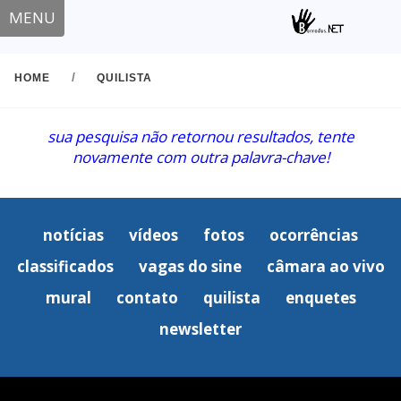
MENU
/
HOME
QUILISTA
sua pesquisa não retornou resultados, tente
novamente com outra palavra-chave!
notícias
vídeos
fotos
ocorrências
classificados
vagas do sine
câmara ao vivo
mural
contato
quilista
enquetes
newsletter