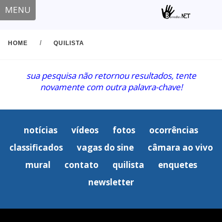
MENU
/
HOME
QUILISTA
sua pesquisa não retornou resultados, tente
novamente com outra palavra-chave!
notícias
vídeos
fotos
ocorrências
classificados
vagas do sine
câmara ao vivo
mural
contato
quilista
enquetes
newsletter