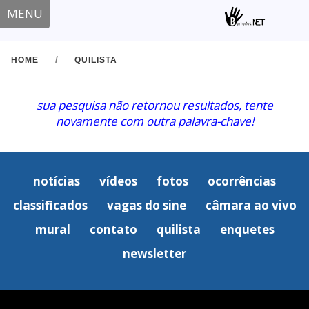
MENU
/
HOME
QUILISTA
sua pesquisa não retornou resultados, tente
novamente com outra palavra-chave!
notícias
vídeos
fotos
ocorrências
classificados
vagas do sine
câmara ao vivo
mural
contato
quilista
enquetes
newsletter