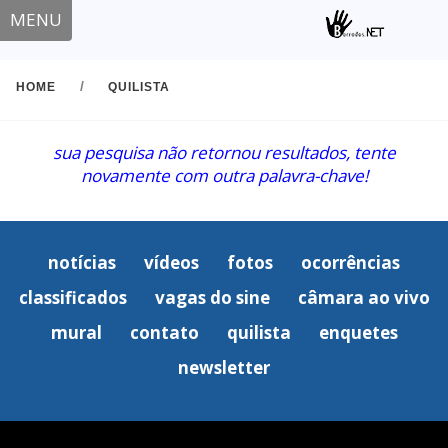
MENU
/
HOME
QUILISTA
sua pesquisa não retornou resultados, tente
novamente com outra palavra-chave!
notícias
vídeos
fotos
ocorrências
classificados
vagas do sine
câmara ao vivo
mural
contato
quilista
enquetes
newsletter