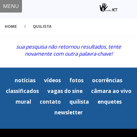
MENU
/
HOME
QUILISTA
sua pesquisa não retornou resultados, tente
novamente com outra palavra-chave!
notícias
vídeos
fotos
ocorrências
classificados
vagas do sine
câmara ao vivo
mural
contato
quilista
enquetes
newsletter