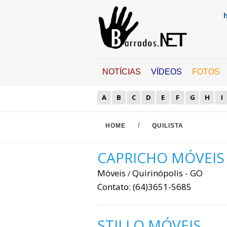
NOTÍCIAS
VÍDEOS
FOTOS
A
B
C
D
E
F
G
H
I
/
HOME
QUILISTA
CAPRICHO MÓVEIS
Móveis
Quirinópolis - GO
/
Contato: (64)3651-5685
STILLO MÓVEIS