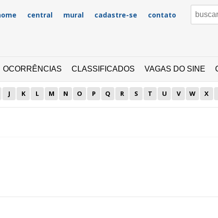
home
central
mural
cadastre-se
contato
OCORRÊNCIAS
CLASSIFICADOS
VAGAS DO SINE
J
K
L
M
N
O
P
Q
R
S
T
U
V
W
X