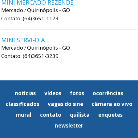
MINI MERCADO REZENDE
Mercado
Quirinópolis - GO
/
Contato: (64)3651-1173
MINI SERVI-DIA
Mercado
Quirinópolis - GO
/
Contato: (64)3651-3239
notícias
vídeos
fotos
ocorrências
classificados
vagas do sine
câmara ao vivo
mural
contato
quilista
enquetes
newsletter