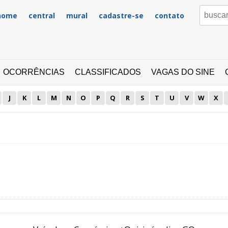
home
central
mural
cadastre-se
contato
OCORRÊNCIAS
CLASSIFICADOS
VAGAS DO SINE
J
K
L
M
N
O
P
Q
R
S
T
U
V
W
X