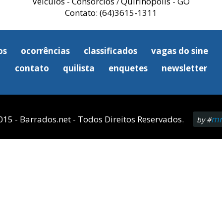
Veículos - Consórcios
Quirinópolis - GO
/
Contato: (64)3615-1311
os
ocorrências
classificados
vagas do sine
contato
quilista
enquetes
newsletter
015 - Barrados.net - Todos Direitos Reservados.
mn
by #