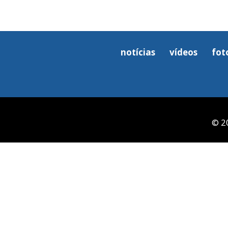
notícias
vídeos
fot
© 2