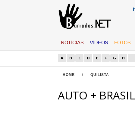
NOTÍCIAS
VÍDEOS
FOTOS
A
B
C
D
E
F
G
H
I
/
HOME
QUILISTA
AUTO + BRASIL