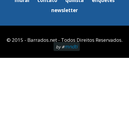
mural
contato
quilista
enquetes
newsletter
© 2015 - Barrados.net - Todos Direitos Reservados.
mndti
by #