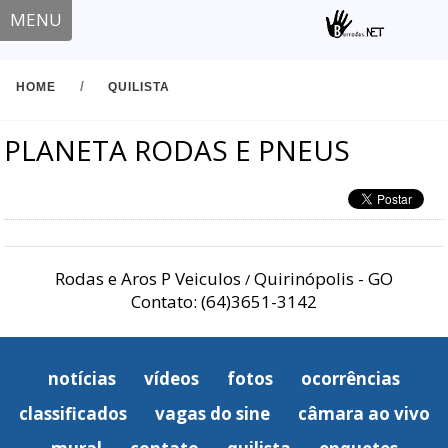
MENU
/
HOME
QUILISTA
PLANETA RODAS E PNEUS
Rodas e Aros P Veiculos
Quirinópolis - GO
/
Contato: (64)3651-3142
notícias
vídeos
fotos
ocorrências
classificados
vagas do sine
câmara ao vivo