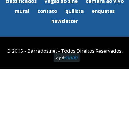
classificados
vagas do sine
câmara ao vivo
mural
contato
quilista
enquetes
newsletter
© 2015 - Barrados.net - Todos Direitos Reservados.
mndti
by #