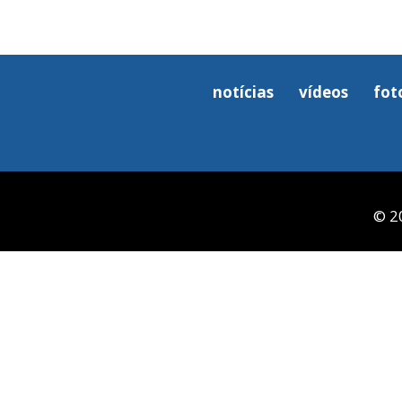
notícias
vídeos
fot
© 2