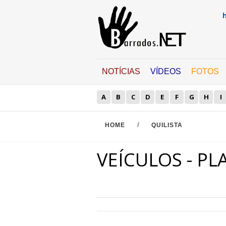
NOTÍCIAS
VÍDEOS
FOTOS
A
B
C
D
E
F
G
H
I
/
HOME
QUILISTA
VEÍCULOS - P