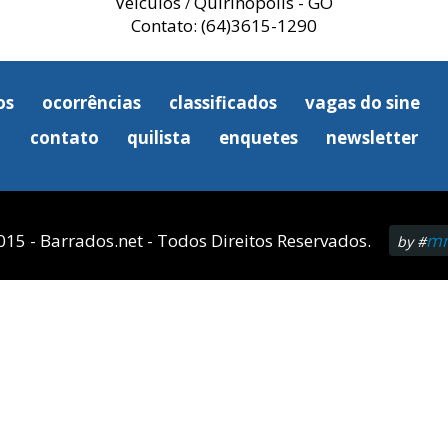
Veículos
Quirinópolis - GO
/
Contato: (64)3615-1290
os
ocorrências
classificados
vagas do sine
contato
quilista
enquetes
newsletter
015 - Barrados.net - Todos Direitos Reservados.
mn
by #