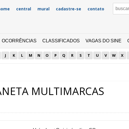
home
central
mural
cadastre-se
contato
OCORRÊNCIAS
CLASSIFICADOS
VAGAS DO SINE
J
K
L
M
N
O
P
Q
R
S
T
U
V
W
X
LANETA MULTIMARCAS