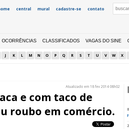
home
central
mural
cadastre-se
contato
OCORRÊNCIAS
CLASSIFICADOS
VAGAS DO SINE
J
K
L
M
N
O
P
Q
R
S
T
U
V
W
X
Atualizado em 18 fev 2014 08h02
aca e com taco de
ou roubo em comércio.
8
F
2