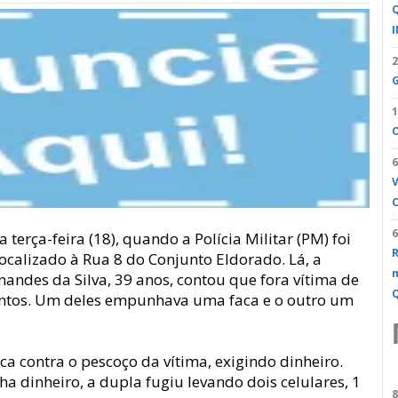
Q
I
2
1
O
6
V
C
6
erça-feira (18), quando a Polícia Militar (PM) foi
calizado à Rua 8 do Conjunto Eldorado. Lá, a
m
andes da Silva, 39 anos, contou que fora vítima de
Q
entos. Um deles empunhava uma faca e o outro um
ca contra o pescoço da vítima, exigindo dinheiro.
a dinheiro, a dupla fugiu levando dois celulares, 1
8