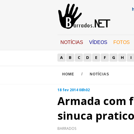
NOTÍCIAS
VÍDEOS
FOTOS
A
B
C
D
E
F
G
H
I
/
HOME
NOTÍCIAS
18 fev 2014 08h02
Armada com f
sinuca pratic
BARRADOS