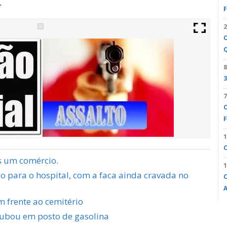
.
F
2
Q
8
3
7
O
F
1
C
s um comércio.
1
 para o hospital, com a faca ainda cravada no
C
A
m frente ao cemitério
oubou em posto de gasolina