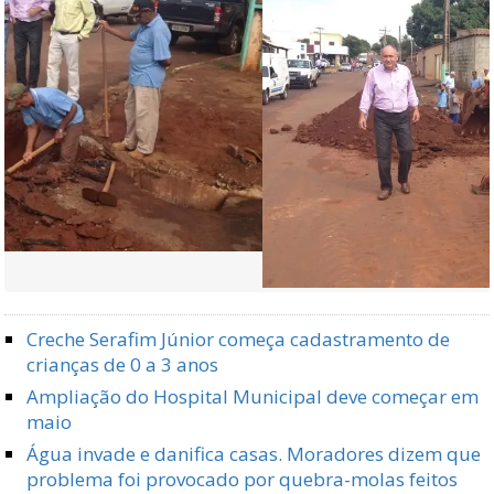
Creche Serafim Júnior começa cadastramento de
crianças de 0 a 3 anos
Ampliação do Hospital Municipal deve começar em
maio
Água invade e danifica casas. Moradores dizem que
problema foi provocado por quebra-molas feitos