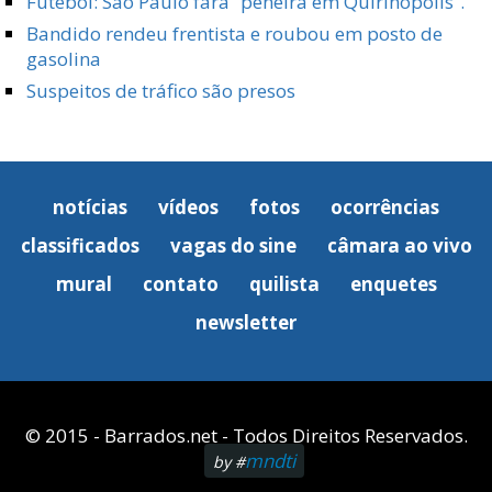
Futebol: São Paulo fará “peneira em Quirinópolis”.
Bandido rendeu frentista e roubou em posto de
gasolina
Suspeitos de tráfico são presos
notícias
vídeos
fotos
ocorrências
classificados
vagas do sine
câmara ao vivo
mural
contato
quilista
enquetes
newsletter
© 2015 - Barrados.net - Todos Direitos Reservados.
mndti
by #